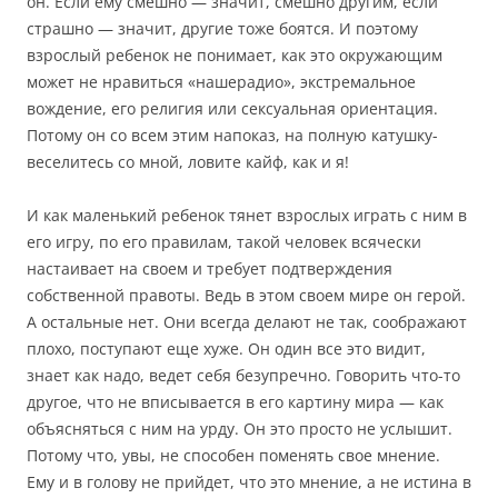
он. Если ему смешно — значит, смешно другим, если
страшно — значит, другие тоже боятся. И поэтому
взрослый ребенок не понимает, как это окружающим
может не нравиться «нашерадио», экстремальное
вождение, его религия или сексуальная ориентация.
Потому он со всем этим напоказ, на полную катушку-
веселитесь со мной, ловите кайф, как и я!
И как маленький ребенок тянет взрослых играть с ним в
его игру, по его правилам, такой человек всячески
настаивает на своем и требует подтверждения
собственной правоты. Ведь в этом своем мире он герой.
А остальные нет. Они всегда делают не так, соображают
плохо, поступают еще хуже. Он один все это видит,
знает как надо, ведет себя безупречно. Говорить что-то
другое, что не вписывается в его картину мира — как
объясняться с ним на урду. Он это просто не услышит.
Потому что, увы, не способен поменять свое мнение.
Ему и в голову не прийдет, что это мнение, а не истина в