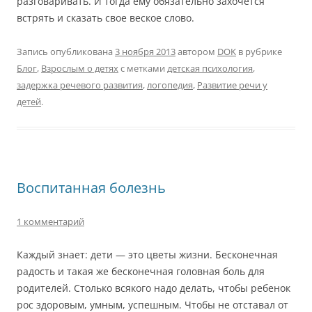
разговаривать. И тогда ему обязательно захочется
встрять и сказать свое веское слово.
Запись опубликована
3 ноября 2013
автором
DOK
в рубрике
Блог
,
Взрослым о детях
с метками
детская психология
,
задержка речевого развития
,
логопедия
,
Развитие речи у
детей
.
Воспитанная болезнь
1 комментарий
Каждый знает: дети — это цветы жизни. Бесконечная
радость и такая же бесконечная головная боль для
родителей. Столько всякого надо делать, чтобы ребенок
рос здоровым, умным, успешным. Чтобы не отставал от