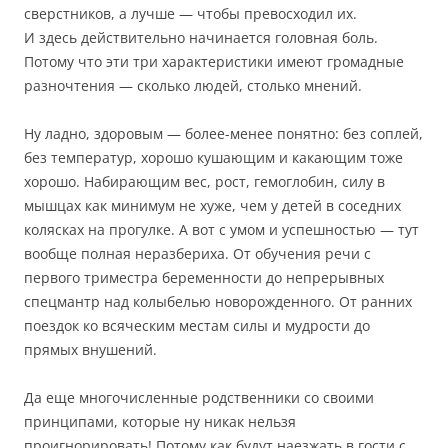
сверстников, а лучше — чтобы превосходил их.
И здесь действительно начинается головная боль.
Потому что эти три характеристики имеют громадные
разночтения — сколько людей, столько мнений.
Ну ладно, здоровым — более-менее понятно: без соплей,
без температур, хорошо кушающим и какающим тоже
хорошо. Набирающим вес, рост, гемоглобин, силу в
мышцах как минимум не хуже, чем у детей в соседних
колясках на прогулке. А вот с умом и успешностью — тут
вообще полная неразбериха. От обучения речи с
первого триместра беременности до непрерывных
спецмантр над колыбелью новорожденного. От ранних
поездок ко всяческим местам силы и мудрости до
прямых внушений.
Да еще многочисленные родственники со своими
принципами, которые ну никак нельзя
проигнорировать! Потому как будут наезжать в гости с