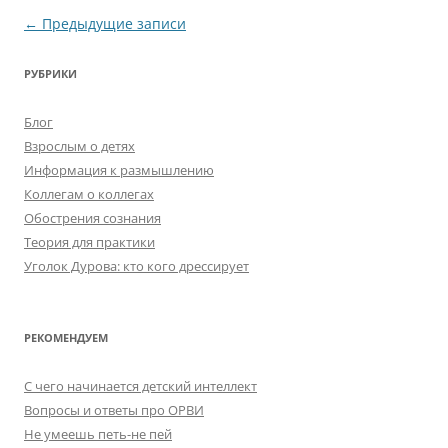
Навигация
←
Предыдущие записи
по
РУБРИКИ
записям
Блог
Взрослым о детях
Информация к размышлению
Коллегам о коллегах
Обострения сознания
Теория для практики
Уголок Дурова: кто кого дрессирует
РЕКОМЕНДУЕМ
C чего начинается детский интеллект
Вопросы и ответы про ОРВИ
Не умеешь петь-не пей