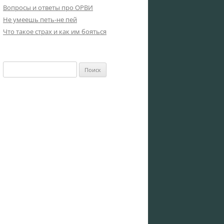
Вопросы и ответы про ОРВИ
Не умеешь петь-не пей
Что такое страх и как им бояться
Найти: