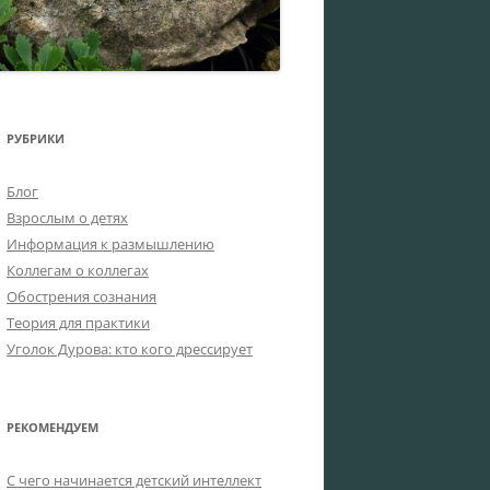
РУБРИКИ
Блог
Взрослым о детях
Информация к размышлению
Коллегам о коллегах
Обострения сознания
Теория для практики
Уголок Дурова: кто кого дрессирует
РЕКОМЕНДУЕМ
C чего начинается детский интеллект