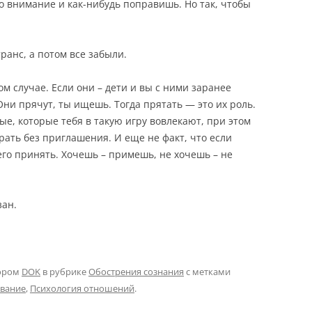
о внимание и как-нибудь поправишь. Но так, чтобы
ранс, а потом все забыли.
м случае. Если они – дети и вы с ними заранее
 Они прячут, ты ищешь. Тогда прятать — это их роль.
лые, которые тебя в такую игру вовлекают, при этом
грать без приглашения. И еще не факт, что если
его принять. Хочешь – примешь, не хочешь – не
зан.
ором
DOK
в рубрике
Обострения сознания
с метками
ование
,
Психология отношений
.