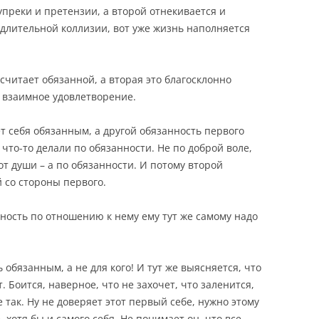
преки и претензии, а второй отнекивается и
 длительной коллизии, вот уже жизнь наполняется
 считает обязанной, а вторая это благосклонно
ь взаимное удовлетворение.
т себя обязанным, а другой обязанность первого
 что-то делали по обязанности. Не по доброй воле,
от души – а по обязанности. И потому второй
 со стороны первого.
нность по отношению к нему ему тут же самому надо
 обязанным, а не для кого! И тут же выясняется, что
 Боится, наверное, что не захочет, что заленится,
е так. Ну не доверяет этот первый себе, нужно этому
хотя бы и самого себя. Не понимает он, что все,