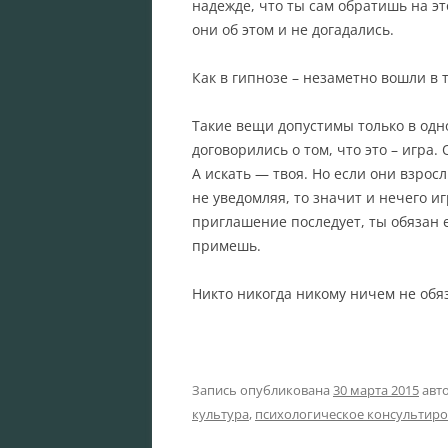
надежде, что ты сам обратишь на эт
они об этом и не догадались.
Как в гипнозе – незаметно вошли в т
Такие вещи допустимы только в одно
договорились о том, что это – игра.
А искать — твоя. Но если они взрос
не уведомляя, то значит и нечего и
приглашение последует, ты обязан 
примешь.
Никто никогда никому ничем не обя
Запись опубликована
30 марта 2015
авт
культура
,
психологическое консультир