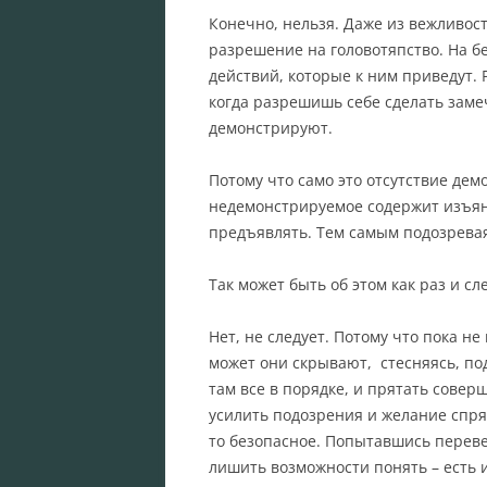
Конечно, нельзя. Даже из вежливос
разрешение на головотяпство. На б
действий, которые к ним приведут. Р
когда разрешишь себе сделать замеч
демонстрируют.
Потому что само это отсутствие дем
недемонстрируемое содержит изъян.
предъявлять. Тем самым подозревая
Так может быть об этом как раз и сл
Нет, не следует. Потому что пока н
может они скрывают, стесняясь, под
там все в порядке, и прятать сове
усилить подозрения и желание спря
то безопасное. Попытавшись переве
лишить возможности понять – есть и