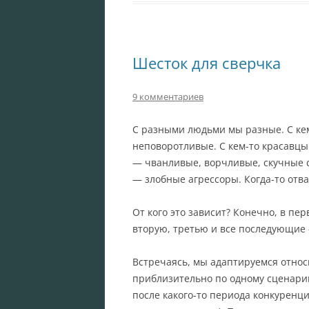
Шесток для сверчка
9 комментариев
С разными людьми мы разные. С кем
неповоротливые. С кем-то красавцы
— чванливые, ворчливые, скучные с
— злобные агрессоры. Когда-то отв
От кого это зависит? Конечно, в пер
вторую, третью и все последующие —
Встречаясь, мы адаптируемся относи
приблизительно по одному сценарию
после какого-то периода конкуренци