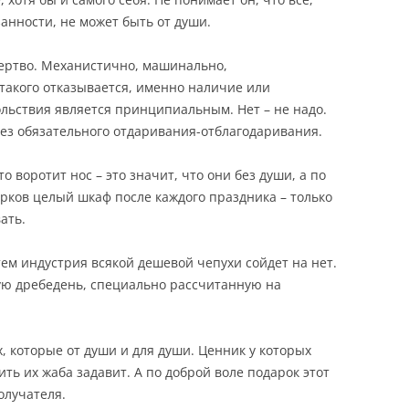
анности, не может быть от души.
 мертво. Механистично, машинально,
т такого отказывается, именно наличие или
ольствия является принципиальным. Нет – не надо.
без обязательного отдаривания-отблагодаривания.
то воротит нос – это значит, что они без души, а по
арков целый шкаф после каждого праздника – только
ать.
тем индустрия всякой дешевой чепухи сойдет на нет.
ю дребедень, специально рассчитанную на
х, которые от души и для души. Ценник у которых
ить их жаба задавит. А по доброй воле подарок этот
олучателя.