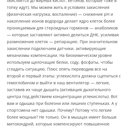
окисляется до жирных кислот, кетонов, которые тоже в
топку идут). Мы можем жить в условиях закисления
(физическая нагрузка, воспаление) — снижение pH и
накопление ионов водорода делает ядро клеток более
проницаемым для стероидных гормонов — анаболиков
— которые заставляют активно делиться ДНК, усиливая
размножение клеток — репарацию. При значительном
закислении подключаем датчики, активирующие
механизмы компенсации. На биохимическом уровне
используем щелочащие белки, соду, фосфаты, чтобы
сгладить ситуацию. Плюс опять переводим все на
второй и первый этапы: углекислота должна сцепиться с
гемоглобином и выйти в наш вентилятор — легкие,
заставив их чаще дышать (активация дыхательного
центра под действием концентрации углекислоты). Вот
вам и одышка при болезни или лишних ступеньках. А у
спортсмена нет одышки. Почему? Потому что легкие
более мощные? Не только. Он в мышцах имеет больше
митохондрий, которые компенсируют повышенное