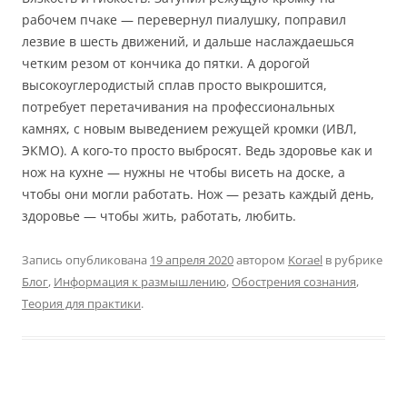
рабочем пчаке — перевернул пиалушку, поправил
лезвие в шесть движений, и дальше наслаждаешься
четким резом от кончика до пятки. А дорогой
высокоуглеродистый сплав просто выкрошится,
потребует перетачивания на профессиональных
камнях, с новым выведением режущей кромки (ИВЛ,
ЭКМО). А кого-то просто выбросят. Ведь здоровье как и
нож на кухне — нужны не чтобы висеть на доске, а
чтобы они могли работать. Нож — резать каждый день,
здоровье — чтобы жить, работать, любить.
Запись опубликована
19 апреля 2020
автором
Korael
в рубрике
Блог
,
Информация к размышлению
,
Обострения сознания
,
Теория для практики
.