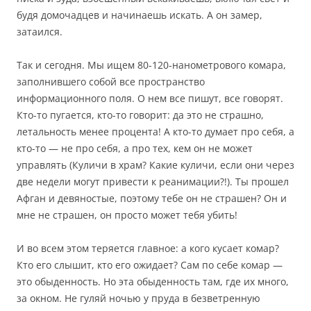
будя домочадцев и начинаешь искать. А он замер,
затаился.
Так и сегодня. Мы ищем 80-120-нанометрового комара,
заполнившего собой все пространство
информационного поля. О нем все пишут, все говорят.
Кто-то пугается, кто-то говорит: да это не страшно,
летальность менее процента! А кто-то думает про себя, а
кто-то — не про себя, а про тех, кем он не может
управлять (Куличи в храм? Какие куличи, если они через
две недели могут привести к реанимации?!). Ты прошел
Афган и девяностые, поэтому тебе он не страшен? Он и
мне не страшен, он просто может тебя убить!
И во всем этом теряется главное: а кого кусает комар?
Кто его слышит, кто его ожидает? Сам по себе комар —
это обыденность. Но эта обыденность там, где их много,
за окном. Не гуляй ночью у пруда в безветренную