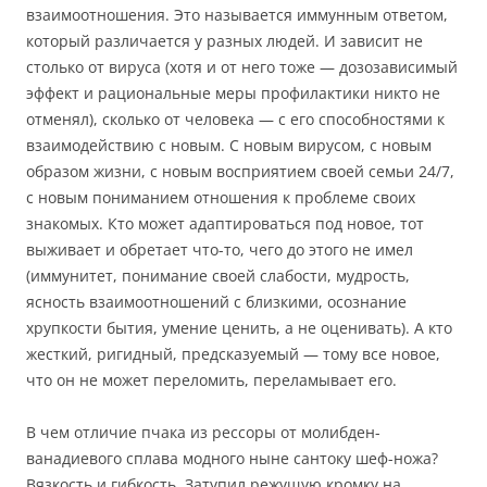
взаимоотношения. Это называется иммунным ответом,
который различается у разных людей. И зависит не
столько от вируса (хотя и от него тоже — дозозависимый
эффект и рациональные меры профилактики никто не
отменял), сколько от человека — с его способностями к
взаимодействию с новым. С новым вирусом, с новым
образом жизни, с новым восприятием своей семьи 24/7,
с новым пониманием отношения к проблеме своих
знакомых. Кто может адаптироваться под новое, тот
выживает и обретает что-то, чего до этого не имел
(иммунитет, понимание своей слабости, мудрость,
ясность взаимоотношений с близкими, осознание
хрупкости бытия, умение ценить, а не оценивать). А кто
жесткий, ригидный, предсказуемый — тому все новое,
что он не может переломить, переламывает его.
В чем отличие пчака из рессоры от молибден-
ванадиевого сплава модного ныне сантоку шеф-ножа?
Вязкость и гибкость. Затупил режущую кромку на