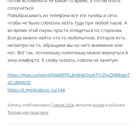
потом вспоминать ее какое-то время, а потом опять
соскучиться.
Повыбрасывать из телефона все эти тьюбы и сети,
чтобы не было соблазна лезть туда при любой паузе. А
во время этой паузы просто оглядеться по сторонам.
Всегда можно найти что-то любопытное. Которое есть
несмотря на то, обращаем мы на него внимание или
нет. Вот так, потихоньку-полегоньку можно вернуться в
зону комфорта. К слову сказать, совсем не занятую.
https://max.ru/join/6fVAg8FPSL8rMVgQsoIjTt1ZhsZHRRigpT
oCUMIylO0
https://t.me/praksys_ru/144
Запись опубликована
7 июля 2026
автором
Korael
в рубрике
Теория для практики
.