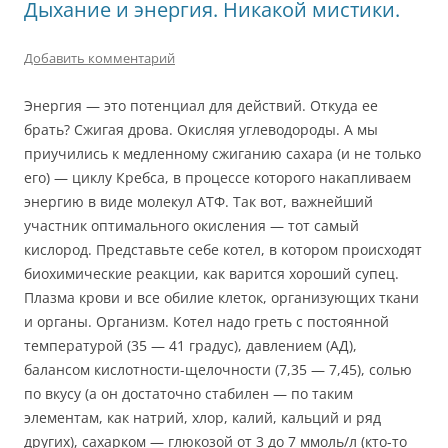
Дыхание и энергия. Никакой мистики.
Добавить комментарий
Энергия — это потенциал для действий. Откуда ее
брать? Сжигая дрова. Окисляя углеводороды. А мы
приучились к медленному сжиганию сахара (и не только
его) — циклу Кребса, в процессе которого накапливаем
энергию в виде молекул АТФ. Так вот, важнейший
участник оптимального окисления — тот самый
кислород. Представьте себе котел, в котором происходят
биохимические реакции, как варится хороший супец.
Плазма крови и все обилие клеток, организующих ткани
и органы. Организм. Котел надо греть с постоянной
температурой (35 — 41 градус), давлением (АД),
балансом кислотности-щелочности (7,35 — 7,45), солью
по вкусу (а он достаточно стабилен — по таким
элементам, как натрий, хлор, калий, кальций и ряд
других), сахарком — глюкозой от 3 до 7 ммоль/л (кто-то