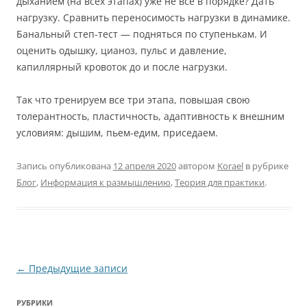
дыханием (на всех этапах) уже не все в порядке? Дать
нагрузку. Сравнить переносимость нагрузки в динамике.
Банальный степ-тест — подняться по ступенькам. И
оценить одышку, цианоз, пульс и давление,
капиллярный кровоток до и после нагрузки.
Так что тренируем все три этапа, повышая свою
толерантность, пластичность, адаптивность к внешним
условиям: дышим, пьем-едим, приседаем.
Запись опубликована
12 апреля 2020
автором
Korael
в рубрике
Блог
,
Информация к размышлению
,
Теория для практики
.
Навигация
←
Предыдущие записи
по
РУБРИКИ
записям