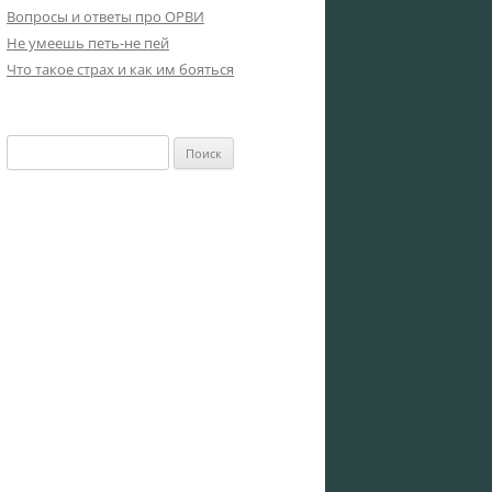
Вопросы и ответы про ОРВИ
Не умеешь петь-не пей
Что такое страх и как им бояться
Найти: