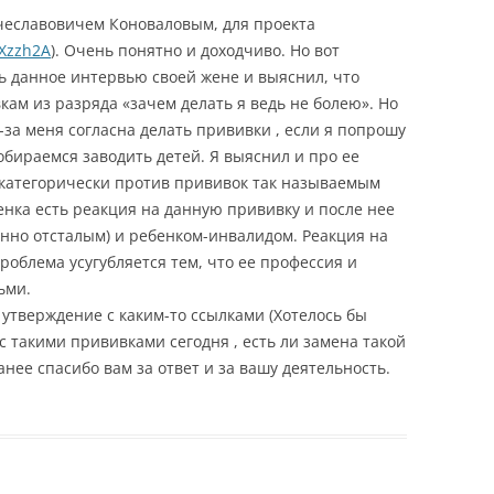
чеславовичем Коноваловым, для проекта
uXzzh2A
). Очень понятно и доходчиво. Но вот
ть данное интервью своей жене и выяснил, что
кам из разряда «зачем делать я ведь не болею». Но
-за меня согласна делать прививки , если я попрошу
обираемся заводить детей. Я выяснил и про ее
 категорически против прививок так называемым
енка есть реакция на данную прививку и после нее
енно отсталым) и ребенком-инвалидом. Реакция на
роблема усугубляется тем, что ее профессия и
ьми.
тверждение с каким-то ссылками (Хотелось бы
 с такими прививками сегодня , есть ли замена такой
нее спасибо вам за ответ и за вашу деятельность.