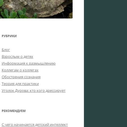
РУБРИКИ
Блог
Взрослым о детях
Информация к размышлению
Коллегам о коллегах
Обострения сознания
Теория для практики
Уголок Дурова: кто кого дрессирует
РЕКОМЕНДУЕМ
C чего начинается детский интеллект