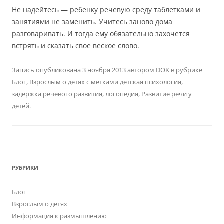
Не надейтесь — ребенку речевую среду таблетками и
занятиями не заменить. Учитесь заново дома
разговаривать. И тогда ему обязательно захочется
встрять и сказать свое веское слово.
Запись опубликована
3 ноября 2013
автором
DOK
в рубрике
Блог
,
Взрослым о детях
с метками
детская психология
,
задержка речевого развития
,
логопедия
,
Развитие речи у
детей
.
РУБРИКИ
Блог
Взрослым о детях
Информация к размышлению