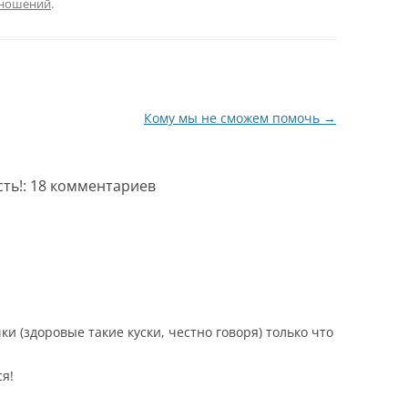
тношений
.
Кому мы не сможем помочь
→
сть!
: 18 комментариев
чки (здоровые такие куски, честно говоря) только что
я!