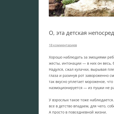
О, эта детская непосре
18 комментариев
Хорошо наблюдать за эмоциями ребе
жесты, интонации — в них он весь, б
Надулся, сжал кулачки, вырывая пл
глаза и разинув рот завороженно см
так вкусно уплетает мороженое, что
наэмоционируется — из пушки не ра
У взрослых такое тоже наблюдается
все в детство впадаем, для чего, соб
А просто в повседневной жизни.