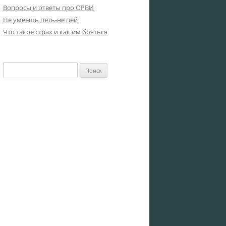
Вопросы и ответы про ОРВИ
Не умеешь петь-не пей
Что такое страх и как им бояться
Найти: