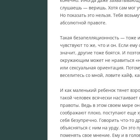
конечно. Иногда даже захватывающе.
слушаешь — веришь. Хотя сам мог уч
Но показать это нельзя. Тебя возьм
абсолютной правоте.
Такая безапелляционность — тоже из
чувствуют то же, что и он. Если ем
значит, другие тоже боятся. И поэт
окружающим может не нравиться «н
или сексуальная ориентация. Потому
веселитесь со мной, ловите кайф, как
И как маленький ребенок тянет взрос
такой человек всячески настаивает
правоты. Ведь в этом своем мире он 
соображают плохо, поступают еще ху
себя безупречно. Говорить что-то д
объясняться с ним на урду. Он это п
поменять свое мнение. Ему и в голов