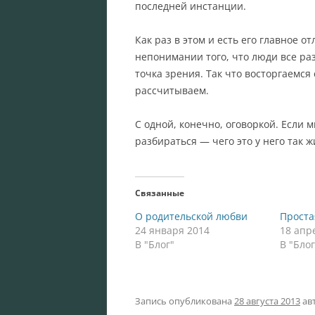
последней инстанции.
Как раз в этом и есть его главное о
непонимании того, что люди все раз
точка зрения. Так что восторгаемся
рассчитываем.
С одной, конечно, оговоркой. Если 
разбираться — чего это у него так 
Связанные
О родительской любви
Проста
24 января 2014
18 апр
В "Блог"
В "Блог
Запись опубликована
28 августа 2013
ав