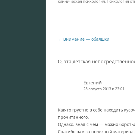
клиническая психология
,
Психология о
Навигация
←
Внимание — обаяшки
по
записям
О, эта детская непосредственно
Евгений
28 августа 2013 в 23:01
Как-то грустно в себе находить кусо
прочитанного.
Однако, зная с чем — можно боротьс
Спасибо вам за полезный материал.