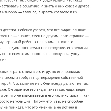
 Говорят так складно и убедительно, что когда
аствовать в событиях. И знать о них совсем другое.
ут измором — главное, вырвать согласие в их
 детства. Ребенок уверен, что все видят, слышат,
у смешно — значит, смешно другим, если страшно —
ому взрослый ребенок не понимает, как это
ашерадио», экстремальное вождение, его религия
 он со всем этим напоказ, на полную катушку-
 и я!
лых играть с ним в его игру, по его правилам,
 на своем и требует подтверждения собственной
герой. А остальные нет. Они всегда делают не так,
же. Он один все это видит, знает как надо, ведет
ругое, что не вписывается в его картину мира — как
росто не услышит. Потому что, увы, не способен
у не прийдет, что это мнение, а не истина в