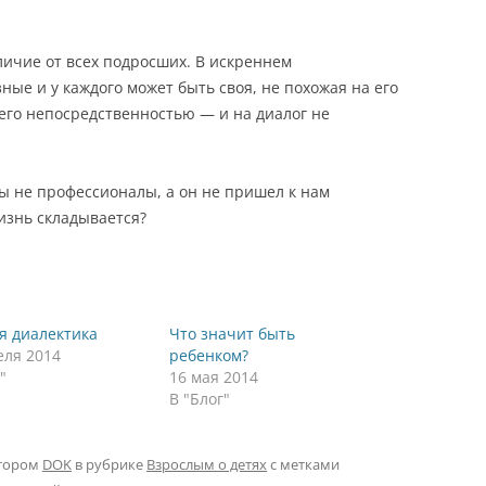
тличие от всех подросших. В искреннем
ные и у каждого может быть своя, не похожая на его
 его непосредственностью — и на диалог не
мы не профессионалы, а он не пришел к нам
жизнь складывается?
я диалектика
Что значит быть
еля 2014
ребенком?
"
16 мая 2014
В "Блог"
тором
DOK
в рубрике
Взрослым о детях
с метками