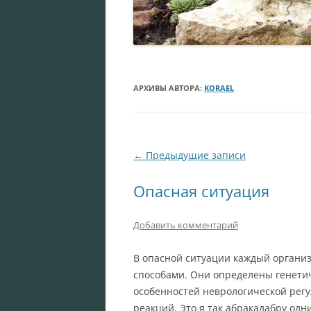
АРХИВЫ АВТОРА:
KORAEL
Навигация
←
Предыдущие записи
по
Опасная ситуация
записям
Добавить комментарий
В опасной ситуации каждый органи
способами. Они определены генети
особенностей неврологической рег
реакций. Это я так абракадабру одн