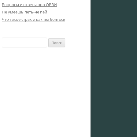
Вопросы и ответы про ОРВИ
Не умеешь петь-не пей
Что такое страх и как им бояться
Найти: