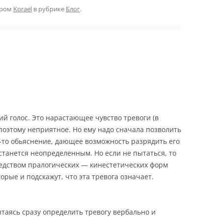
ором
Korael
в рубрике
Блог
.
й голос. Это нарастающее чувство тревоги (в
поэтому неприятное. Но ему надо сначала позволить
е-то обьяснение, дающее возможность разрядить его
станется неопределенным. Но если не пытаться, то
редством пралогических — кинестетических форм
торые и подскажут, что эта тревога означает.
ытаясь сразу определить тревогу вербально и