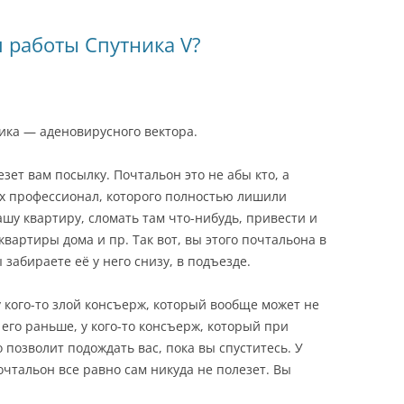
 работы Спутника V?
ика — аденовирусного вектора.
зет вам посылку. Почтальон это не абы кто, а
х профессионал, которого полностью лишили
шу квартиру, сломать там что-нибудь, привести и
квартиры дома и пр. Так вот, вы этого почтальона в
 забираете её у него снизу, в подъезде.
 кого-то злой консъерж, который вообще может не
 его раньше, у кого-то консъерж, который при
 позволит подождать вас, пока вы спуститесь. У
очтальон все равно сам никуда не полезет. Вы