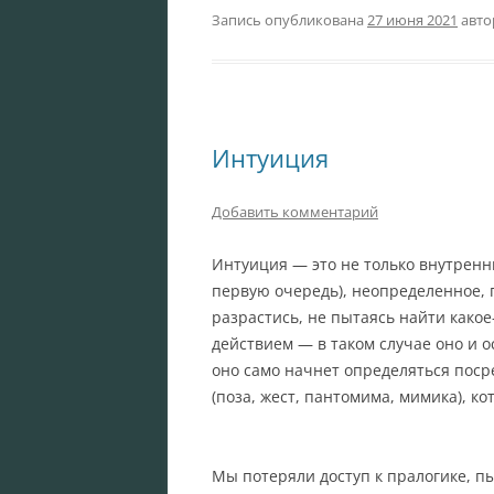
Запись опубликована
27 июня 2021
авт
Интуиция
Добавить комментарий
Интуиция — это не только внутренни
первую очередь), неопределенное, 
разрастись, не пытаясь найти како
действием — в таком случае оно и о
оно само начнет определяться пос
(поза, жест, пантомима, мимика), ко
Мы потеряли доступ к пралогике, п