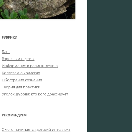
РУБРИКИ
Блог
Взрослым о детях
Информация к размышлению
Коллегам о коллегах
Обострения сознания
Теория для практики
Уголок Дурова: кто кого дрессирует
РЕКОМЕНДУЕМ
C чего начинается детский интеллект