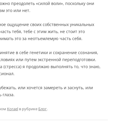
ожно преодолеть «силой воли», поскольку они
м это или нет.
чное ощущение своих собственных уникальных
асть тебя, тебе с этим жить, не стоит это
нимать это за неотъемлемую часть себя.
ринятие в себе генетики и сохранение сознания,
ловиях или путем экстренной переподготовки.
 (стресса) я продолжаю выполнять то, что знаю,
сионал.
убежать, или хочется замереть и заснуть, или
 глаза.
ром
Korael
в рубрике
Блог
.