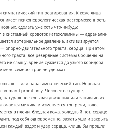
и симпатический тип реагирования. К коже лица
 возникает психоневрологическая расторможенность,
иновных, сделать уже хоть что-нибудь:
 в системный кровоток катехоламины — адреналин
ышается артериальное давление, активизируется
 опорно-двигательного тракта, сердца. При этом
чного тракта, все резервные системы брошены на
го не слышу, зрение сужается до узкого коридора,
е меня семеро, трое не удержат.
тошью» — или парасимпатический тип. Нервная
 command promt only. Человек в ступоре,
, натурально сковывая движения или зациклив их
лючается мимика и изменяется тон речи, голос.
ается в плечи, бледная кожа, холодный пот, сердце
ходить под себя одновременно, зажать уши и закрыть
ышен каждый вздох и удар сердца, «лишь бы прошли