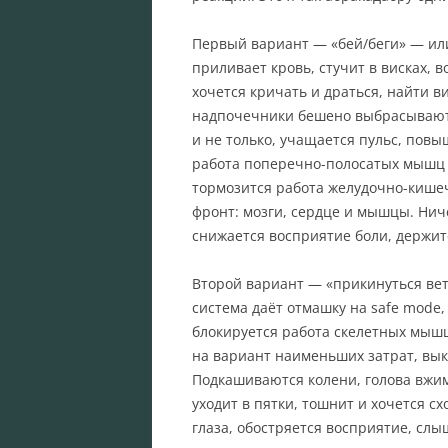
Первый вариант — «бей/беги» — ил
приливает кровь, стучит в висках,
хочется кричать и драться, найти в
надпочечники бешено выбрасывают
и не только, учащается пульс, пов
работа поперечно-полосатых мышц —
тормозится работа желудочно-кише
фронт: мозги, сердце и мышцы. Ниче
снижается восприятие боли, держит
Второй вариант — «прикинуться ве
система даёт отмашку на safe mode,
блокируется работа скелетных мышц
на вариант наименьших затрат, вык
Подкашиваются колени, голова вжим
уходит в пятки, тошнит и хочется с
глаза, обостряется восприятие, сл