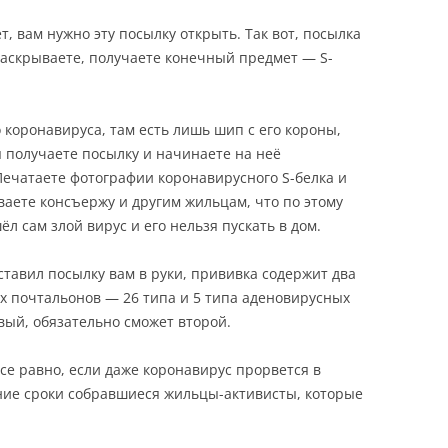
 вам нужно эту посылку открыть. Так вот, посылка
 раскрываете, получаете конечный предмет — S-
о коронавируса, там есть лишь шип с его короны,
 получаете посылку и начинаете на неё
Печатаете фотографии коронавирусного S-белка и
ваете консъержу и другим жильцам, что по этому
л сам злой вирус и его нельзя пускать в дом.
ставил посылку вам в руки, прививка содержит два
х почтальонов — 26 типа и 5 типа аденовирусных
вый, обязательно сможет второй.
се равно, если даже коронавирус прорвется в
нние сроки собравшиеся жильцы-активисты, которые