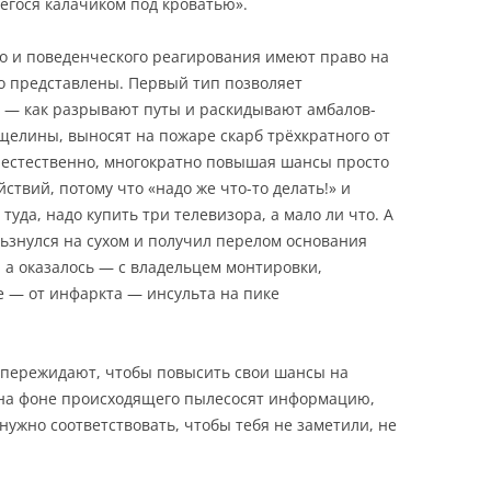
егося калачиком под кроватью».
о и поведенческого реагирования имеют право на
о представлены. Первый тип позволяет
— как разрывают путы и раскидывают амбалов-
елины, выносят на пожаре скарб трёхкратного от
м, естественно, многократно повышая шансы просто
ствий, потому что «надо же что-то делать!» и
 туда, надо купить три телевизора, а мало ли что. А
льзнулся на сухом и получил перелом основания
, а оказалось — с владельцем монтировки,
е — от инфаркта — инсульта на пике
, пережидают, чтобы повысить свои шансы на
а на фоне происходящего пылесосят информацию,
 нужно соответствовать, чтобы тебя не заметили, не