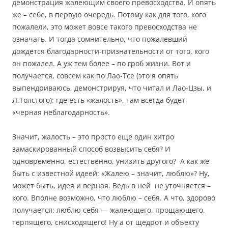
демонстрация жалеющим своего превосходства. И опять
же – себе, в первую очередь. Потому как для того, кого
пожалели, это может вовсе такого превосходства не
означать. И тогда сомнительно, что пожалевший
дождется благодарности-признательности от того, кого
он пожалел. А уж тем более – по гроб жизни. Вот и
получается, совсем как по Лао-Тсе (это я опять
выпендриваюсь, демонстрируя, что читал и Лао-Цзы, и
Л.Толстого): где есть «жалость», там всегда будет
«черная неблагодарность».
Значит, жалость – это просто еще один хитро
замаскированный способ возвысить себя? И
одновременно, естественно, унизить другого? А как же
быть с известной идеей: «Жалею – значит, люблю»? Ну,
может быть, идея и верная. Ведь в ней не уточняется –
кого. Вполне возможно, что люблю – себя. А что, здорово
получается: люблю себя — жалеющего, прощающего,
терпящего, снисходящего! Ну а от щедрот и объекту