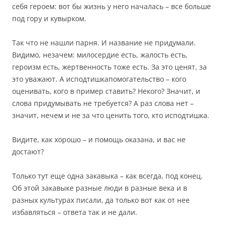
себя героем: вот бы жизнь у него началась – все больше
под гору и кувырком.
Так что не нашли парня. И название не придумали.
Видимо, незачем: милосердие есть, жалость есть,
героизм есть, жертвенность тоже есть. За это ценят, за
это уважают. А исподтишкапомогательство – кого
оценивать, кого в пример ставить? Некого? Значит, и
слова придумывать не требуется? А раз слова нет –
значит, нечем и не за что ценить того, кто исподтишка.
Видите, как хорошо – и помощь оказана, и вас не
достают?
Только тут еще одна закавыка – как всегда, под конец.
Об этой закавыке разные люди в разные века и в
разных культурах писали, да только вот как от нее
избавляться – ответа так и не дали.