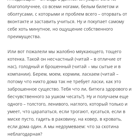
благополучнее, со всеми ногами, белым билетом и
оболтусами, с которыми и проблем всего – оторвать от
вконтакте и заставить учиться. Ну и покупает самому
себе хоть минутное, но ощущение собственного
преимущества.
Или вот пожалели мы жалобно мяукающего, тощего
котенка. Такой он несчастный (читай – в отличие от
нас), голодный и брошенный (читай – мы сытые и в
компании). Берем, моем, кормим, ласкаем (читай –
потому что никто дома так не требует ласки, как это
заброшенное существо. Тебя что ли, битюга здорового и
бесчувственного за ушком чесать?). Ну и получаем еще
одного – толстого, ленивого, наглого, который только и
умеет, что царапаться, если трогают, кусаться, если в
миске пусто, гадить в раковину, на ковер, в кровать,
если дома один. А мы недоумеваем: что за скотина
неблагодарная?