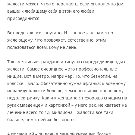
жалости может что-то перепасть, если он, конечно (см.
выше) к любящему себя в этой его любви
присоединится.
Вот ведь как все запутано! И главное – не заметно
жалеющему. Что позволяет, естественно, этим
пользоваться всем, кому не лень.
Так сметливые граждане и тянут из народа дивиденды с
жалости. Самое очевидное – это профессиональные
нищие. Вот в метро, например. То, что безногий, на
коляске – мало. Обязательно нужна афганка: к военному
инвалиду жалости больше, чем к по пьянке попавшему
под электричку. Как и к женщине с нехорошо спящим на
руках младенцем и картонкой – у него рак, не хватает на
лечение всего-то 1,5 миллиона – жалости все-таки
больше, чем к ней же без оного.
А подающий – он ведь в данной ситуации богаче,