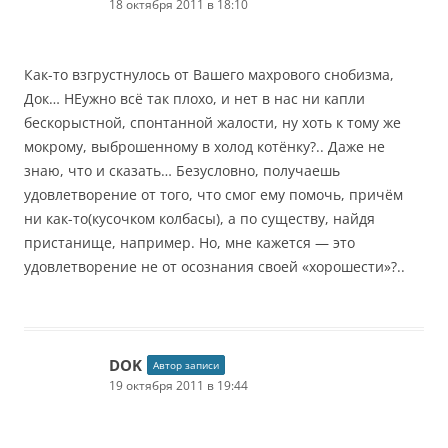
18 октября 2011 в 18:10
Как-то взгрустнулось от Вашего махрового снобизма,
Док… НЕужно всё так плохо, и нет в нас ни капли
бескорыстной, спонтанной жалости, ну хоть к тому же
мокрому, выброшенному в холод котёнку?.. Даже не
знаю, что и сказать… Безусловно, получаешь
удовлетворение от того, что смог ему помочь, причём
ни как-то(кусочком колбасы), а по существу, найдя
пристанище, например. Но, мне кажется — это
удовлетворение не от осознания своей «хорошести»?..
DOK
Автор записи
19 октября 2011 в 19:44