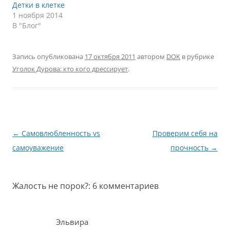
Детки в клетке
1 ноября 2014
В "Блог"
Запись опубликована
17 октября 2011
автором
DOK
в рубрике
Уголок Дурова: кто кого дрессирует
.
Навигация
←
Самовлюбленность vs
Проверим себя на
по
самоуважение
прочность
→
записям
Жалость не порок?
: 6 комментариев
Эльвира