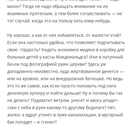
мазо»? Тогда не надо обращать внимание на их
взаимные претензии, а тем более сочувствовать — не
тот случай, когда это на пользу хоть кому-нибудь.
Ну хорошо, а как от нее избавляться, от жалости этой?
Если она настолько удобна, что позволяет подпитывать
свою гордость? Кидать анонимно медяки в коробку для
больных детей у кассы Макдональдса? Или в латунный
бачок под фотографией руин церкви? Здесь уж
доподлинно неизвестно, куда жертвованное денется —
или на кровлю, или на внедорожник батюшке. Но ведь
это то же самое, как если просто положить под ноги
денежную купюру и пойти дальше! Ну и почему бы так
не делать? Подхватит ветром, унесет и авось упадет-
таки с неба в руки какому-то другому бедолаге? Нет,
жалко: а вдруг утонет в луже-канализации, в мусорный
бак попадет – и сгинет?