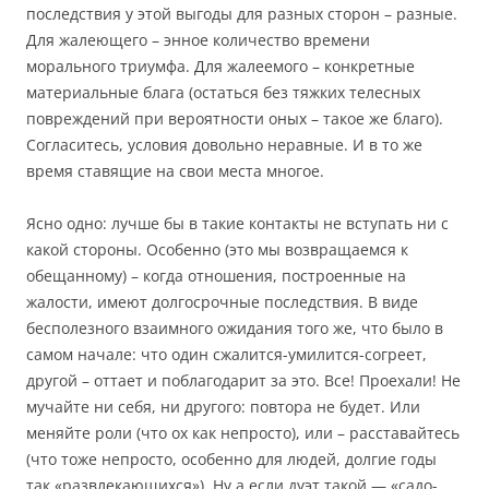
последствия у этой выгоды для разных сторон – разные.
Для жалеющего – энное количество времени
морального триумфа. Для жалеемого – конкретные
материальные блага (остаться без тяжких телесных
повреждений при вероятности оных – такое же благо).
Согласитесь, условия довольно неравные. И в то же
время ставящие на свои места многое.
Ясно одно: лучше бы в такие контакты не вступать ни с
какой стороны. Особенно (это мы возвращаемся к
обещанному) – когда отношения, построенные на
жалости, имеют долгосрочные последствия. В виде
бесполезного взаимного ожидания того же, что было в
самом начале: что один сжалится-умилится-согреет,
другой – оттает и поблагодарит за это. Все! Проехали! Не
мучайте ни себя, ни другого: повтора не будет. Или
меняйте роли (что ох как непросто), или – расставайтесь
(что тоже непросто, особенно для людей, долгие годы
так «развлекающихся»). Ну а если дуэт такой — «садо-