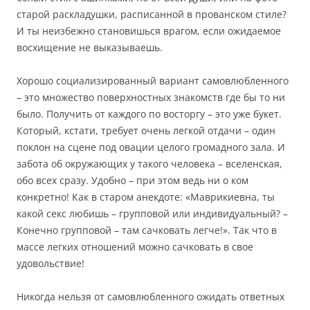
старой раскладушки, расписанной в прованском стиле?
И ты неизбежно становишься врагом, если ожидаемое
восхищение не выказываешь.
Хорошо социализированный вариант самовлюбленного
– это множество поверхностных знакомств где бы то ни
было. Получить от каждого по восторгу – это уже букет.
Который, кстати, требует очень легкой отдачи – один
поклон на сцене под овации целого громадного зала. И
забота об окружающих у такого человека – вселенская,
обо всех сразу. Удобно – при этом ведь ни о ком
конкретно! Как в старом анекдоте: «Маврикиевна, ты
какой секс любишь – групповой или индивидуальный? –
Конечно групповой – там сачковать легче!». Так что в
массе легких отношений можно сачковать в свое
удовольствие!
Никогда нельзя от самовлюбленного ожидать ответных