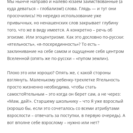
Мы нынче направо и налево юзаем заимствованные (а
куда деваться – глобализм!) слова. Глядь — и тут они
просочились! Но нередко использование уже
привычных, но ненашенских слов закрывает глубину
того, что же в виду имеется. А конкретно – речь об
эгоизме. Или эгоцентризме. Как это дословно по-русски:
«ятельность», «я-посерединность»? То есть –
заклинивание на себе самом и ощущение себя центром
Вселенной (опять же по-русски – «пупом земли»).
Плохо это или хорошо? Опять же, с какой стороны
взглянуть. Маленькому ребенку-трехлетке Ятельность
просто жизненно необходима, чтобы стать
самостоЯтельным – это когда он берет сам, а не через:
«Мам, дай!». Старшему школьнику – что Я уже взрослый
(хорошо бы, если это сочеталось со всеми атрибутами
взрослости – отвечать за поступки, в первую очередь). А
вот вполне себе взрослому – нужно или нет?