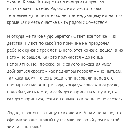
чувств. К вам. Потому что он всегда эти чувства
испытывает – к себе. Рядом с ним место только
терпеливому почитателю, не претендующему ни на что,
кроме как иметь счастье быть рядом с божеством.
И откуда же такое чудо берется? Ответ все тот же – из
детства. Ну вот по какой-то причине не преодолел
ребенок кризис трех лет. В него, этот кризис, вошел, а из
него – не вышел. Как это получается – до конца
непонятно. Но, похоже, он с самого рождения умел
добиваться своего – как педиатры говорят – «не нытьем,
так каканьем». То есть родители пасовали перед его
настырностью. А в три года, когда уж совсем Я отросло,
надо бы учить и его, и себя договариваться. Ну а тут –
как договоришься, если он с живого и раньше не слезал?
Ладно, нюансы – в пищу психологам. А нам понятно, что
сформировался новый пуп земли, который другим этой
земли – ни пяди!