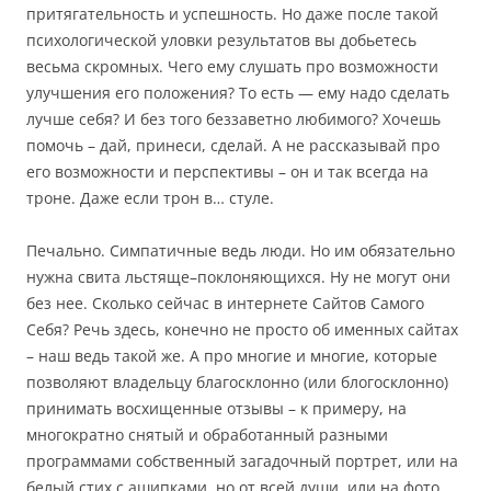
притягательность и успешность. Но даже после такой
психологической уловки результатов вы добьетесь
весьма скромных. Чего ему слушать про возможности
улучшения его положения? То есть — ему надо сделать
лучше себя? И без того беззаветно любимого? Хочешь
помочь – дай, принеси, сделай. А не рассказывай про
его возможности и перспективы – он и так всегда на
троне. Даже если трон в… стуле.
Печально. Симпатичные ведь люди. Но им обязательно
нужна свита льстяще–поклоняющихся. Ну не могут они
без нее. Сколько сейчас в интернете Сайтов Самого
Себя? Речь здесь, конечно не просто об именных сайтах
– наш ведь такой же. А про многие и многие, которые
позволяют владельцу благосклонно (или блогосклонно)
принимать восхищенные отзывы – к примеру, на
многократно снятый и обработанный разными
программами собственный загадочный портрет, или на
белый стих с ашипками, но от всей души, или на фото