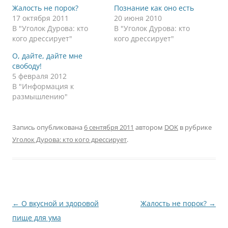
Жалость не порок?
Познание как оно есть
17 октября 2011
20 июня 2010
В "Уголок Дурова: кто
В "Уголок Дурова: кто
кого дрессирует"
кого дрессирует"
О, дайте, дайте мне
свободу!
5 февраля 2012
В "Информация к
размышлению"
Запись опубликована
6 сентября 2011
автором
DOK
в рубрике
Уголок Дурова: кто кого дрессирует
.
Навигация
←
О вкусной и здоровой
Жалость не порок?
→
по
пище для ума