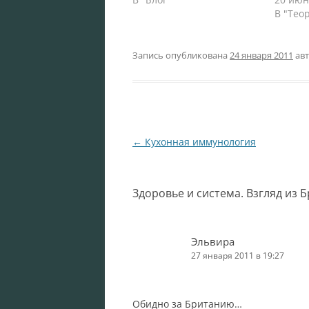
В "Тео
Запись опубликована
24 января 2011
ав
Навигация
←
Кухонная иммунология
по
записям
Здоровье и система. Взгляд из 
Эльвира
27 января 2011 в 19:27
Обидно за Британию…