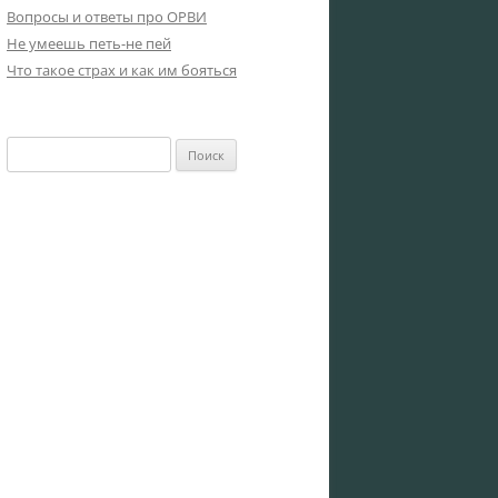
Вопросы и ответы про ОРВИ
Не умеешь петь-не пей
Что такое страх и как им бояться
Найти: