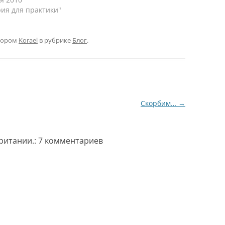
рия для практики"
тором
Korael
в рубрике
Блог
.
Скорбим…
→
Британии.
: 7 комментариев