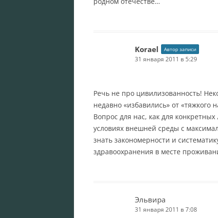
родном отечестве…
Korael
Автор записи
31 января 2011 в 5:29
Речь не про цивилизованность! Не
недавно «избавились» от «тяжкого н
Вопрос для нас, как для конкретны
условиях внешней среды с максимал
знать закономерности и систематик
здравоохранения в месте проживан
Эльвира
31 января 2011 в 7:08