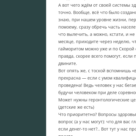
А вот чего ждём от своей системы 
точно. Вообще, всё что было создано
знаю, при нашем уровне жизни, пер
помоему, сразу обречь часть насе
что вылечить, а можно, кстати, и н
месяце, приходите через неделю, ч
гайморитом можно уже и по Скорой с
правда, скорее всего помогут, если
двините.
Вот опять же, с тоской вспомнишь 
прекрасна — если с умом квалифици
проведена! Ведь человек у нас бега
будучи человеком при деле соревно
Может нужны геронтологические цен
(детские же есть)
Что приоритетно? Вопросы здоровья,
вопрос (а у нас могут): что для вас
если денег-то нет?.. Вот тут у нас п