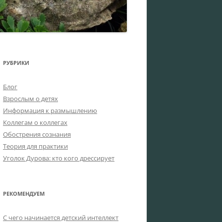
РУБРИКИ
Блог
Взрослым о детях
Информация к размышлению
Коллегам о коллегах
Обострения сознания
Теория для практики
Уголок Дурова: кто кого дрессирует
РЕКОМЕНДУЕМ
C чего начинается детский интеллект