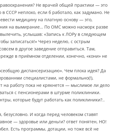
здравоохранения? Не врачей общей практики — это
 в СССР неплохо, если б работало, как задумано. Не
евести медицину на платную основу — это,
ления на вымирание… По ОМС можно насморк разве
е вылечить, услышав: «Запись к ЛОРу в следующем
тобы записаться!» Через неделю, с острым
овсем в другое заведение отправиться. Там,
 прежде в приёмном отделении, конечно, «кони» не
«всеобщую диспансеризацию». Чем плоха идея? Да
рованнми специалистами, не формально(!),
ет на работу пока не крякнется — мыслимое ли дело
ваться с пенсионерами в штурме поликлиники.
тры, которые будут работать как поликлиники?..
 безусловно. И когда перед человеком ставят
 главное — здоровье или деньги? ответ понятен, НО!
робел. Есть программы, дотации, но тоже всё не