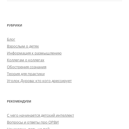
РУБРИКИ
Блог
Взрослым о детях
Информация к размышлению
Коллегам о коллегах
Обострения сознания
Теория для практики
Уголок Дурова: кто кого дрессирует
РЕКОМЕНДУЕМ
C чего начинается детский интеллект
Вопросы и ответы про ОРВИ
Не умеешь петь-не пей