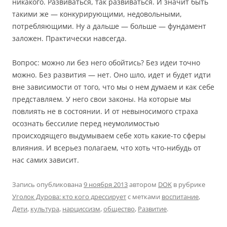
никакого. Развиваться, так развиваться. И значит быть
такими же — конкурирующими, недовольными,
потребляющими. Ну а дальше — больше — фундамент
заложен. Практически навсегда.
Вопрос: можно ли без него обойтись? Без идеи точно
можно. Без развития — нет. Оно шло, идет и будет идти
вне зависимости от того, что мы о нем думаем и как себе
представляем. У него свои законы. На которые мы
повлиять не в состоянии. И от невыносимого страха
осознать бессилие перед неумолимостью
происходящего выдумываем себе хоть какие-то сферы
влияния. И всерьез полагаем, что хоть что-нибудь от
нас самих зависит.
Запись опубликована
9 ноября 2013
автором
DOK
в рубрике
Уголок Дурова: кто кого дрессирует
с метками
воспитание
,
Дети
,
культура
,
нарциссизм
,
общество
,
Развитие
.