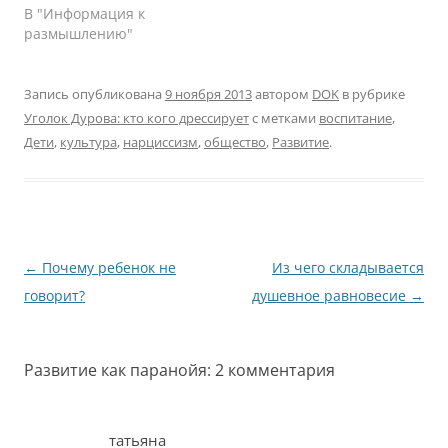
В "Информация к
размышлению"
Запись опубликована
9 ноября 2013
автором
DOK
в рубрике
Уголок Дурова: кто кого дрессирует
с метками
воспитание
,
Дети
,
культура
,
нарциссизм
,
общество
,
Развитие
.
Навигация
←
Почему ребенок не
Из чего складывается
по
говорит?
душевное равновесие
→
записям
Развитие как паранойя
: 2 комментария
татьяна