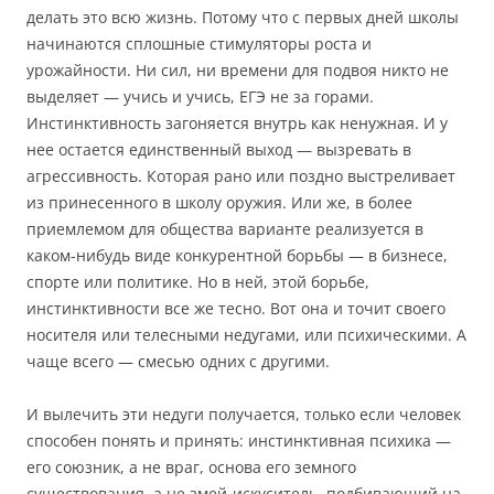
делать это всю жизнь. Потому что с первых дней школы
начинаются сплошные стимуляторы роста и
урожайности. Ни сил, ни времени для подвоя никто не
выделяет — учись и учись, ЕГЭ не за горами.
Инстинктивность загоняется внутрь как ненужная. И у
нее остается единственный выход — вызревать в
агрессивность. Которая рано или поздно выстреливает
из принесенного в школу оружия. Или же, в более
приемлемом для общества варианте реализуется в
каком-нибудь виде конкурентной борьбы — в бизнесе,
спорте или политике. Но в ней, этой борьбе,
инстинктивности все же тесно. Вот она и точит своего
носителя или телесными недугами, или психическими. А
чаще всего — смесью одних с другими.
И вылечить эти недуги получается, только если человек
способен понять и принять: инстинктивная психика —
его союзник, а не враг, основа его земного
существования, а не змей-искуситель, подбивающий на