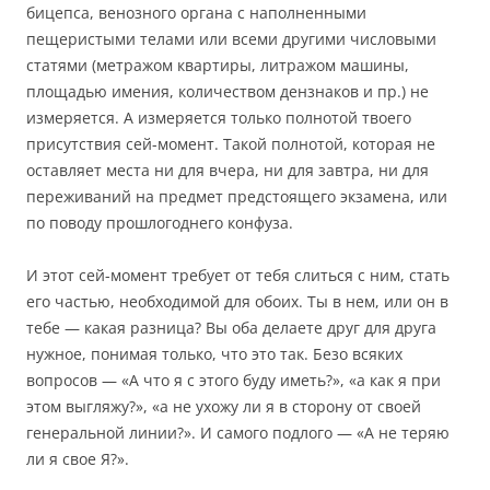
бицепса, венозного органа с наполненными
пещеристыми телами или всеми другими числовыми
статями (метражом квартиры, литражом машины,
площадью имения, количеством дензнаков и пр.) не
измеряется. А измеряется только полнотой твоего
присутствия сей-момент. Такой полнотой, которая не
оставляет места ни для вчера, ни для завтра, ни для
переживаний на предмет предстоящего экзамена, или
по поводу прошлогоднего конфуза.
И этот сей-момент требует от тебя слиться с ним, стать
его частью, необходимой для обоих. Ты в нем, или он в
тебе — какая разница? Вы оба делаете друг для друга
нужное, понимая только, что это так. Безо всяких
вопросов — «А что я с этого буду иметь?», «а как я при
этом выгляжу?», «а не ухожу ли я в сторону от своей
генеральной линии?». И самого подлого — «А не теряю
ли я свое Я?».