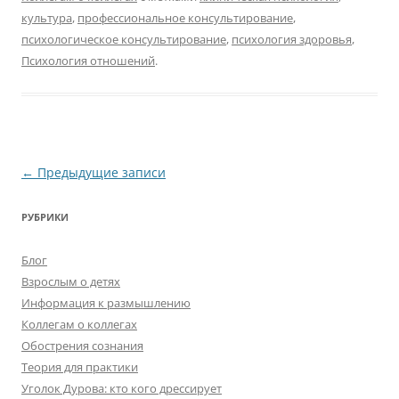
культура
,
профессиональное консультирование
,
психологическое консультирование
,
психология здоровья
,
Психология отношений
.
Навигация
←
Предыдущие записи
по
РУБРИКИ
записям
Блог
Взрослым о детях
Информация к размышлению
Коллегам о коллегах
Обострения сознания
Теория для практики
Уголок Дурова: кто кого дрессирует