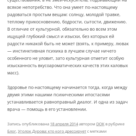
всякое непотребство. Что она умеет по-настоящему
радоваться простым вещам: солнцу, молодой травке,
теплому прикосновению, бодрости, сытости, движению.
В отличие от культурной, обязательно во всем этом
ищущей глубокий смысл и изыски, без которых ей
радости никакой быть не может (взять, к примеру, лювак
— инстинктивная психика в лучшем случае ничего
особенного не уловит, зато культурная отметит особую
изысканность вкусоароматических качеств этих каловых
масс).
Здоровье по-настоящему начинается тогда, когда между
двумя этими нашими психическими ипостасями
устанавливается равноправный диалог. И одна из задач
врача — помощь в его установлении.
Запись опубликована
18 апреля 2014
автором
DOK
в рубрике
Блог
,
Уголок Дурова: кто кого дрессирует
с метками