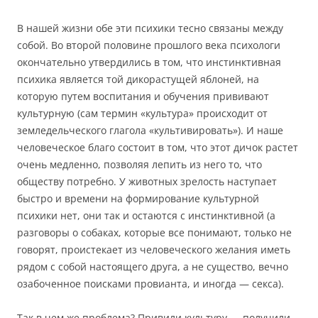
В нашей жизни обе эти психики тесно связаны между
собой. Во второй половине прошлого века психологи
окончательно утвердились в том, что инстинктивная
психика является той дикорастущей яблоней, на
которую путем воспитания и обучения прививают
культурную (сам термин «культура» происходит от
земледельческого глагола «культивировать»). И наше
человеческое благо состоит в том, что этот дичок растет
очень медленно, позволяя лепить из него то, что
обществу потребно. У животных зрелость наступает
быстро и времени на формирование культурной
психики нет, они так и остаются с инстинктивной (а
разговоры о собаках, которые все понимают, только не
говорят, проистекает из человеческого желания иметь
рядом с собой настоящего друга, а не существо, вечно
озабоченное поисками провианта, и иногда — секса).
Так в чем же проблема? Привили культуру — получили