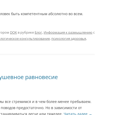
человек быть компетентным абсолютно во всем.
тором
DOK
в рубрике
Блог
,
Информация к размышлению
с
логическое консультирование
,
психология здоровья
,
душевное равновесие
мы все стремимся и в чем более-менее пребываем.
 поводов предостаточно. Но в зависимости от
станавливаться легче или тяжелее.
Читать далее
→