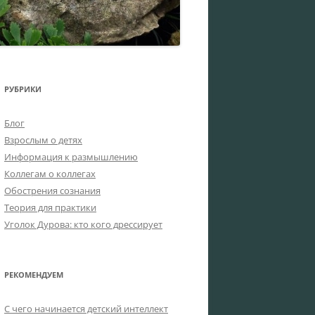
РУБРИКИ
Блог
Взрослым о детях
Информация к размышлению
Коллегам о коллегах
Обострения сознания
Теория для практики
Уголок Дурова: кто кого дрессирует
РЕКОМЕНДУЕМ
C чего начинается детский интеллект