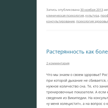
Запись опубликована
30 ноября 2013
ав
клиническая психология
,
культура
,
проф
консультирование
,
психология здоровь
Растерянность как бол
2 комментария
Что мы знаем о своем здоровье? Рост
при которой дыхание не сбивается,
нужное количество сна. Те, кто зан
тренировочные показатели. А если е
сведения из Википедии. На консульт
«у меня холецистит», а на вопрос о