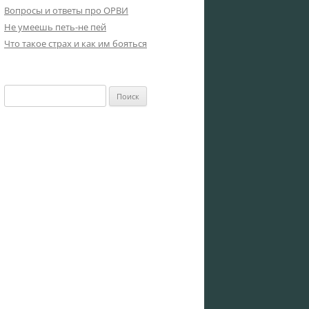
Вопросы и ответы про ОРВИ
Не умеешь петь-не пей
Что такое страх и как им бояться
Найти: