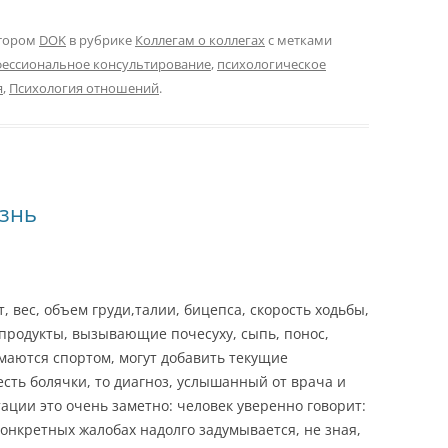
тором
DOK
в рубрике
Коллегам о коллегах
с метками
ессиональное консультирование
,
психологическое
я
,
Психология отношений
.
езнь
, вес, объем груди,талии, бицепса, скорость ходьбы,
 продукты, вызывающие почесуху, сыпь, понос,
имаются спортом, могут добавить текущие
сть болячки, то диагноз, услышанный от врача и
ации это очень заметно: человек уверенно говорит:
 конкретных жалобах надолго задумывается, не зная,