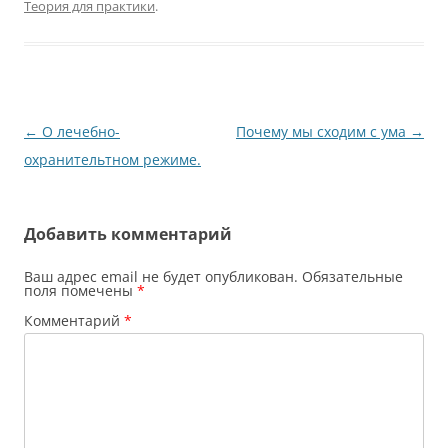
Теория для практики
.
Навигация
←
О лечебно-
Почему мы сходим с ума
→
по
охранительтном режиме.
записям
Добавить комментарий
Ваш адрес email не будет опубликован.
Обязательные
поля помечены
*
Комментарий
*