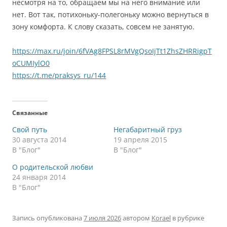
несмотря на то, обращаем мы на него внимание или
нет. Вот так, потихоньку-полегоньку можно вернуться в
зону комфорта. К слову сказать, совсем не занятую.
https://max.ru/join/6fVAg8FPSL8rMVgQsoIjTt1ZhsZHRRigpT
oCUMIylO0
https://t.me/praksys_ru/144
Связанные
Свой путь
Негабаритный груз
30 августа 2014
19 апреля 2015
В "Блог"
В "Блог"
О родительской любви
24 января 2014
В "Блог"
Запись опубликована
7 июля 2026
автором
Korael
в рубрике