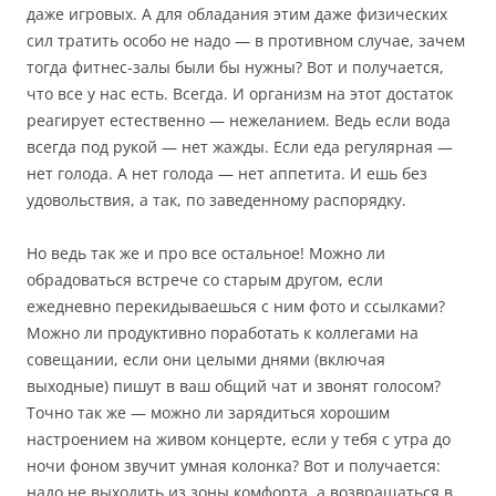
даже игровых. А для обладания этим даже физических
сил тратить особо не надо — в противном случае, зачем
тогда фитнес-залы были бы нужны? Вот и получается,
что все у нас есть. Всегда. И организм на этот достаток
реагирует естественно — нежеланием. Ведь если вода
всегда под рукой — нет жажды. Если еда регулярная —
нет голода. А нет голода — нет аппетита. И ешь без
удовольствия, а так, по заведенному распорядку.
Но ведь так же и про все остальное! Можно ли
обрадоваться встрече со старым другом, если
ежедневно перекидываешься с ним фото и ссылками?
Можно ли продуктивно поработать к коллегами на
совещании, если они целыми днями (включая
выходные) пишут в ваш общий чат и звонят голосом?
Точно так же — можно ли зарядиться хорошим
настроением на живом концерте, если у тебя с утра до
ночи фоном звучит умная колонка? Вот и получается:
надо не выходить из зоны комфорта, а возвращаться в