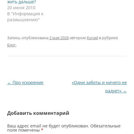
жить дальше?
20 июня 2010
В "Информация к
размышлению"
Запись опубликована
2 мая 2026
автором
Korael
в рубрике
Блог
.
Навигация
←
Про ускорение
«Одни заботы и ничего не
по
радует»
→
записям
Добавить комментарий
Ваш адрес email не будет опубликован.
Обязательные
поля помечены
*