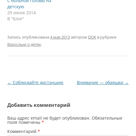
С больной головы на
детскую
29 июня 2014
В "Блог"
Запись опубликована
4 мая 2013
автором
DOK
в рубрике
Взрослым о детях
.
Навигация
←
Соблюдайте дистанцию
Внимание — обаяшки
→
по
записям
Добавить комментарий
Ваш адрес email не будет опубликован.
Обязательные
поля помечены
*
Комментарий
*