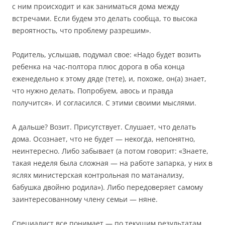
с ним происходит и как заниматься дома между
встречами. Если будем это делать сообща, то высока
вероятность, что проблему разрешим».
Родитель, услышав, подумал свое: «Надо будет возить
ребенка на час-полтора плюс дорога в оба конца
еженедельно к этому дяде (тете), и, похоже, он(а) знает,
что нужно делать. Попробуем, авось и правда
получится». И согласился. С этими своими мыслями.
А дальше? Возит. Присутствует. Слушает, что делать
дома. Осознает, что не будет — некогда, непонятно,
неинтересно. Либо забывает (а потом говорит: «Знаете,
такая неделя была сложная — на работе запарка, у них в
яслях министерская контрольная по матанализу,
бабушка двойню родила»). Либо передоверяет самому
заинтересованному члену семьи — няне.
Специалист все понимает — по текущим результатам