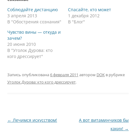
Соблюдайте дистанцию
Спасайте, кто может
3 апреля 2013
1 декабря 2012
В "Обострения сознания"
В "Блог"
Чувство вины — откуда и
зачем?
20 июня 2010
В "Уголок Дурова: кто
кого дрессирует"
Запись опубликована
6 февраля 2011
автором
DOK
в рубрике
Уголок Дурова: кто кого дрессирует
.
Навигация
←
Лечимся искусством!
А вот витаминчиков бы
по
каких!
→