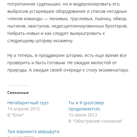
потрепанное суденышко, но и модернизировать его,
выбросив устаревшее оборудование и списав негодных
членов команды — ленивых, трусливых, пьяниц, обжор,
нытиков, хвастунов, недисциплинированных бузотеров.
Набрать новых и как следует вымуштровать к
следующему шторму-экзамену.
Ну а теперь, в преддверии шторма, есть еще время все
проверить и быть готовым. Не ожидая милостей от
природы. А ожидая своей очереди к столу экзаменатора.
Связанные
Негабаритный груз
Ты и Я (разговор
19 апреля 2015
продолжается)
В "Блог"
15 июня 2012
В "Обострения сознания"
Три варианта маршрута