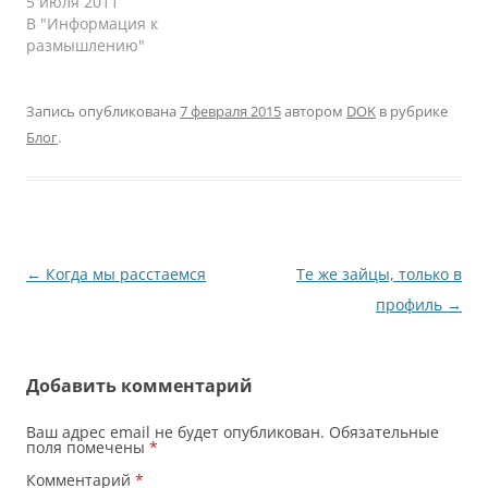
5 июля 2011
В "Информация к
размышлению"
Запись опубликована
7 февраля 2015
автором
DOK
в рубрике
Блог
.
Навигация
←
Когда мы расстаемся
Те же зайцы, только в
по
профиль
→
записям
Добавить комментарий
Ваш адрес email не будет опубликован.
Обязательные
поля помечены
*
Комментарий
*