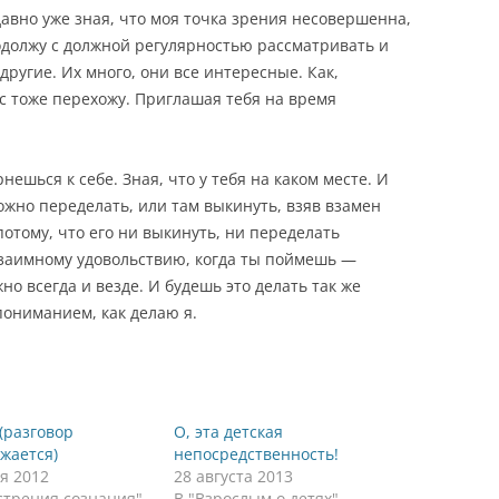
давно уже зная, что моя точка зрения несовершенна,
родолжу с должной регулярностью рассматривать и
другие. Их много, они все интересные. Как,
ас тоже перехожу. Приглашая тебя на время
нешься к себе. Зная, что у тебя на каком месте. И
ожно переделать, или там выкинуть, взяв взамен
потому, что его ни выкинуть, ни переделать
взаимному удовольствию, когда ты поймешь —
но всегда и везде. И будешь это делать так же
пониманием, как делаю я.
 (разговор
О, эта детская
жается)
непосредственность!
я 2012
28 августа 2013
стрения сознания"
В "Взрослым о детях"