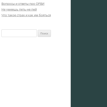
Вопросы и ответы про ОРВИ
Не умеешь петь-не пей
Что такое страх и как им бояться
Найти: