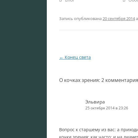
Запись опубликована
20 сентября 2014
а
Навигация
←
Конец света
по
записям
О кочках зрения
: 2 комментари
Эльвира
25 октября 2014 в 23:26
Вопрос к старшему из вас: а приход
кочки зрения; как часто; и на диам