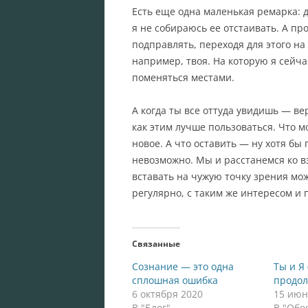
Есть еще одна маленькая ремарка: 
я не собираюсь ее отстаивать. А п
подправлять, переходя для этого на 
например, твоя. На которую я сейч
поменяться местами.
А когда ты все оттуда увидишь — вер
как этим лучше пользоваться. Что м
новое. А что оставить — ну хотя бы 
невозможно. Мы и расстанемся ко 
вставать на чужую точку зрения мож
регулярно, с таким же интересом и 
Связанные
Сознание — это одна
Ты и Я
сплошная ошибка
продол
6 октября 2020
15 июн
В "Блог"
В "Обо