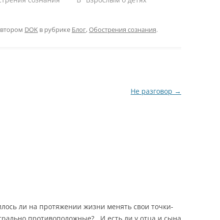
втором
DOK
в рубрике
Блог
,
Обострения сознания
.
Не разговор
→
я
илось ли на протяжении жизни менять свои точки-
етрально противоположные?.. И есть ли у отца и сына