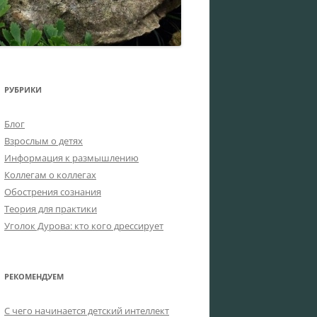
РУБРИКИ
Блог
Взрослым о детях
Информация к размышлению
Коллегам о коллегах
Обострения сознания
Теория для практики
Уголок Дурова: кто кого дрессирует
РЕКОМЕНДУЕМ
C чего начинается детский интеллект