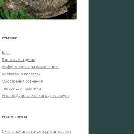
РУБРИКИ
Блог
Взрослым о детях
Информация к размышлению
Коллегам о коллегах
Обострения сознания
Теория для практики
Уголок Дурова: кто кого дрессирует
РЕКОМЕНДУЕМ
C чего начинается детский интеллект