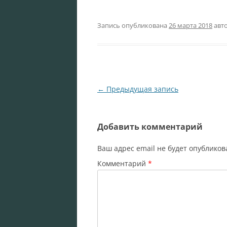
Запись опубликована
26 марта 2018
авт
Навигация
←
Предыдущая запись
по
записям
Добавить комментарий
Ваш адрес email не будет опубликов
Комментарий
*