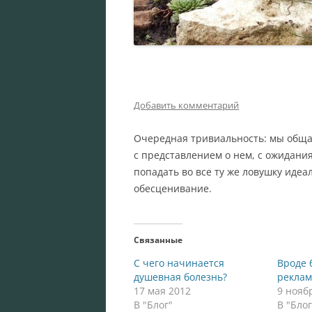
Добавить комментарий
Очередная тривиальность: мы общае
с представлением о нем, с ожидания
попадать во все ту же ловушку идеа
обесценивание.
Связанные
С чего начинается
Вроде 
душевная болезнь?
реклам
17 мая 2012
9 нояб
В "Блог"
В "Блог