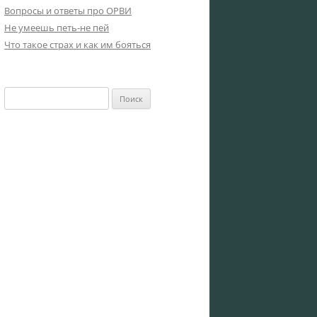
Вопросы и ответы про ОРВИ
Не умеешь петь-не пей
Что такое страх и как им бояться
Найти: