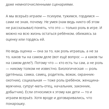
даже немногочисленными сценариями.
А мы всерьёз играем — психуем, тужимся, гордимся —
сами не зная, почему. Не умея (нам ведь никто об этом
не рассказывал) понять, что это — только роль в игре. И
можно на всю жизнь остаться ребёнком, обижаясь за
оценку или гордясь ей.
Но ведь оценка — она за то, как роль играешь, а не за
то, каков ты на самом деле (вот ещё вопрос — а каков ты
на самом деле?). Потому что — кто есть ты сам, а не роль
— никому толком не известно. Биологическая — роль
(детёныш, самка, самец, родитель, вожак, охранник-
охотник), социальная — тоже роль (ребёнок, женщина-
мужчина, супруг-мать-отец, начальник, законник,
добытчик). Если относимся к этому как дети — то и
играем всерьёз. Хотя вроде и договаривались, что
понарошку.