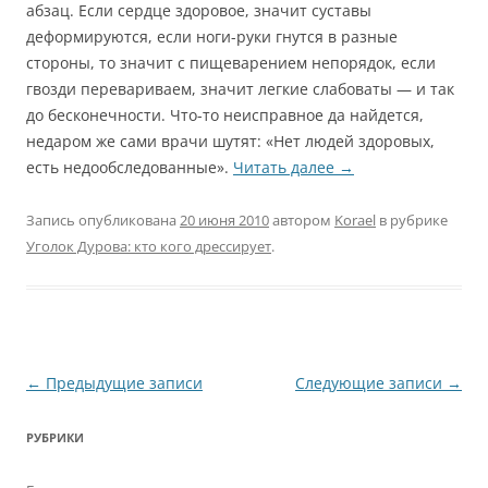
абзац. Если сердце здоровое, значит суставы
деформируются, если ноги-руки гнутся в разные
стороны, то значит с пищеварением непорядок, если
гвозди перевариваем, значит легкие слабоваты — и так
до бесконечности. Что-то неисправное да найдется,
недаром же сами врачи шутят: «Нет людей здоровых,
есть недообследованные».
Читать далее
→
Запись опубликована
20 июня 2010
автором
Korael
в рубрике
Уголок Дурова: кто кого дрессирует
.
Навигация
←
Предыдущие записи
Следующие записи
→
по
РУБРИКИ
записям